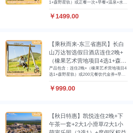
1+森野星轨）或正餐一次+早餐+温泉+水乐
园+哇酷游湖+征西滑道或LUGE滑车2选
1+长白山机场接送机服务+西坡集散中心接
￥1499.00
送服务
【乘秋而来-东三省惠民】长白
山万达智选假日酒店连住2晚+
（橡果艺术营地项目4选1+森野
产品包含：连住2晚+（橡果艺术营地项目4
星轨）或200元餐饮代金券
选1+森野星轨）或200元餐饮代金券+早餐
+水乐园+温泉+长白山机场接送机服务+西
坡集散中心接送+哇酷游湖
￥999.00
【秋日特惠】凯悦连住2晚+下
午茶一套+2大1小滑草/2大1小
萌宠乐园（2选1）+度假区权益