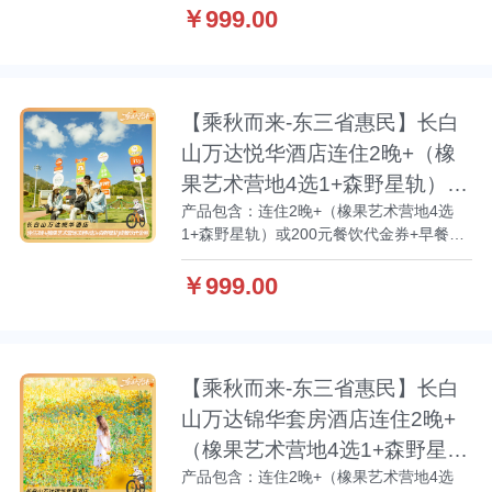
散中心接送+水乐园+温泉+哇酷游湖
￥999.00
【乘秋而来-东三省惠民】长白
山万达悦华酒店连住2晚+（橡
果艺术营地4选1+森野星轨）或
产品包含：连住2晚+（橡果艺术营地4选
200元餐饮代金券
1+森野星轨）或200元餐饮代金券+早餐
+观光缆车+水乐园+哇酷游湖+温泉+西坡集
散中心接送+长白山机场接送机服务
￥999.00
【乘秋而来-东三省惠民】长白
山万达锦华套房酒店连住2晚+
（橡果艺术营地4选1+森野星
产品包含：连住2晚+（橡果艺术营地4选
轨）或正餐一次