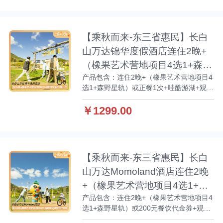
【乘秋而来-东三省惠民】长白
山万达锦华度假酒店连住2晚+
（橡果艺术营地项目4选1+森野
产品包含：连住2晚+（橡果艺术营地项目4
星轨）或正餐1次
选1+森野星轨）或正餐1次+哇酷游湖+观光
缆车+早餐+长白山机场接送机服务+西坡集
散中心接送+水乐园+温泉+征西滑道或
￥1299.00
LUGE滑车2选1
【乘秋而来-东三省惠民】长白
山万达Momoland酒店连住2晚
+（橡果艺术营地项目4选1+森
产品包含：连住2晚+（橡果艺术营地项目4
野星轨）或200元餐饮代金券
选1+森野星轨）或200元餐饮代金券+观光
缆车+早餐+长白山机场接送机服务+西坡集