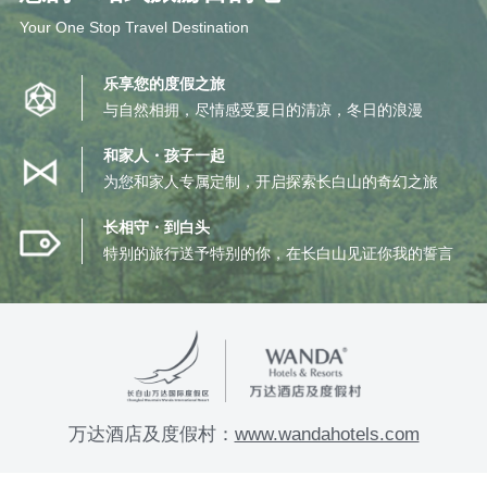
Your One Stop Travel Destination
乐享您的度假之旅
与自然相拥，尽情感受夏日的清凉，冬日的浪漫
和家人・孩子一起
为您和家人专属定制，开启探索长白山的奇幻之旅
长相守・到白头
特别的旅行送予特别的你，在长白山见证你我的誓言
万达酒店及度假村：
www.wandahotels.com