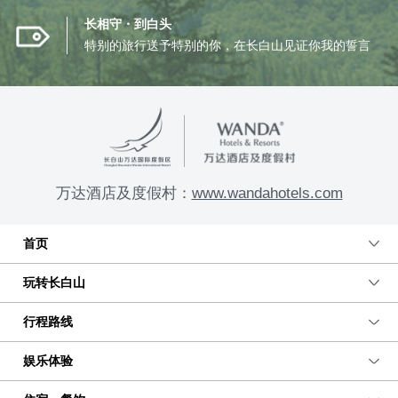
长相守・到白头
特别的旅行送予特别的你，在长白山见证你我的誓言
万达酒店及度假村：
www.wandahotels.com
首页
玩转长白山
行程路线
娱乐体验