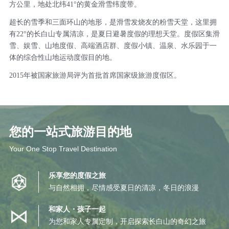
方公里，地处北纬41°的黄金滑雪纬度带。
超长的雪季和三面环山的地形，是滑雪发烧友的粉雪天堂，这里拥
有22°的长白山专属清凉，是夏日避暑度假的理想天堂。度假区集滑
雪、娱雪、山地度假、高端酒店群、度假小镇、温泉、水乐园于一
体的综合性山地运动度假目的地。
2015年被国家旅游局评为首批首席国家级旅游度假区。
您的一站式旅游目的地
Your One Stop Travel Destination
乐享您的度假之旅
与自然相拥，尽情感受夏日的清凉，冬日的浪漫
和家人・孩子一起
为您和家人专属定制，开启探索长白山的奇幻之旅