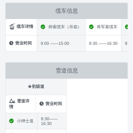
缆车信息
缆车详情
帅索缆车（吊箱）
将军索缆车
营业时间
9:00 ——15:00
8:30 ——16:30
8:3
雪道信息
★初级道
雪道详
营业时间
情
8:30——
小绅士道
16:30