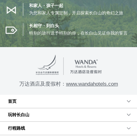
和家人・孩子一起
为您和家人专属定制，开启探索长白山的奇幻之旅
长相守・到白头
特别的旅行送予特别的你，在长白山见证你我的誓言
万达酒店及度假村：
www.wandahotels.com
首页
玩转长白山
行程路线