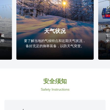
天气状况
请
，戴
车
高帮
要了解当地的气候特点和近期天气状况，
坐
备好充足的御寒装备，以防天气突变。
安全须知
Safety Instructions