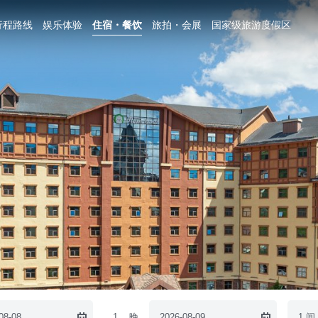
行程路线
娱乐体验
住宿・餐饮
旅拍・会展
国家级旅游度假区
08-08
1
晚
2026-08-09
1 间