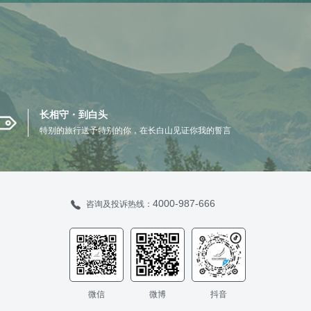
长相守・到白头
特别的旅行送予特别的你，在长白山见证你我的誓言
4000-987-666
咨询及投诉热线：
微信
微博
抖音