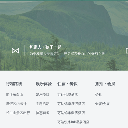
和家人・孩子一起
为您和家人专属定制，开启探索长白山的奇幻之旅
行程路线
娱乐体验
住宿・餐饮
旅拍・会展
前往长白山
娱乐项目
万达悦华酒店
婚礼
区
度假区内出行
主题活动
万达锦华度假酒店
会议/会展
长白山景区出行
特惠套餐
万达锦华套房酒店
万达悦华loft温泉酒店