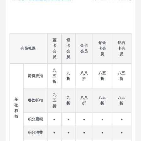
蓝
银
铂金
钻石
卡
卡
金卡
会员礼遇
卡会
卡会
会
会
会员
员
员
员
员
九
九
八八
八五
八五
房费折扣
五
折
折
折
折
折
九
九
八八
八五
八五
基
餐饮折扣
五
折
折
折
折
础
折
权
益
积分累积
●
●
●
●
●
积分消费
●
●
●
●
●