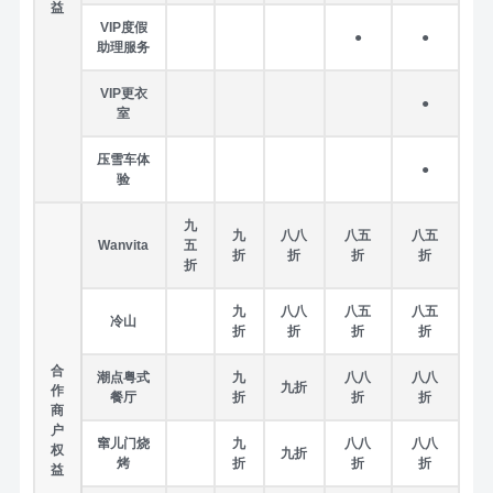
益
VIP度假
●
●
助理服务
VIP更衣
●
室
压雪车体
●
验
九
九
八八
八五
八五
Wanvita
五
折
折
折
折
折
九
八八
八五
八五
冷山
折
折
折
折
合
潮点粤式
九
八八
八八
九折
作
餐厅
折
折
折
商
户
窜儿门烧
九
八八
八八
权
九折
烤
折
折
折
益