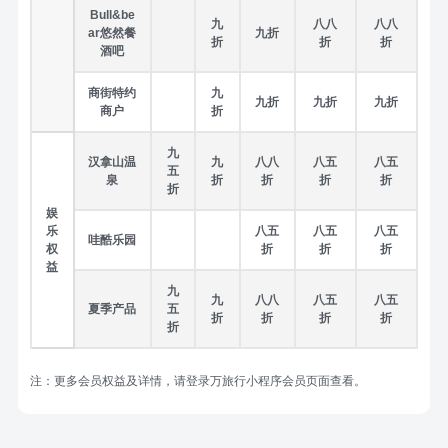
Bull&be
九
八八
八八
ar悠然餐
九折
折
折
折
酒吧
商街
特约
九
九折
九折
九折
商户
折
九
汉拿山温
九
八八
八五
八五
五
泉
折
折
折
折
折
娱
乐
八五
八五
八五
哇酷乐园
权
折
折
折
益
九
九
八八
八五
八五
夏季产品
五
折
折
折
折
折
注：
更多会员权益及详情，请登录万旅行小程序会员页面查看。