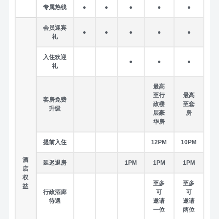
专属热线
●
●
●
●
●
会员迎宾
●
●
●
●
●
礼
入住欢迎
●
●
●
礼
最高
至行
最高
客房免费
政楼
至套
升级
层豪
房
华房
提前入住
12PM
10PM
酒
延迟退房
1PM
1PM
1PM
店
权
至多
至多
益
行政酒廊
可
可
待遇
邀请
邀请
一位
两位