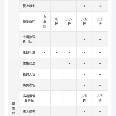
熨衣服务
●
●
九
九
八八
八五
八五
娱乐折扣
五
折
折
折
折
折
专属接送
●
●
机（站）
生日礼遇
●
●
●
●
●
雪服优选
●
●
●
提前入场
●
●
免费夜场
●
●
高端滑雪
八五
八五
服折扣
折
折
滑
雪
雪具保养
●
●
权